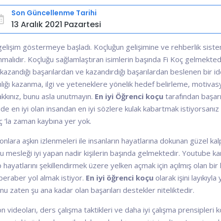
Son Güncellenme Tarihi
13 Aralık 2021 Pazartesi
gelişim göstermeye başladı. Koçluğun gelişimine ve rehberlik siste
anmalıdır. Koçluğu sağlamlaştıran isimlerin başında Fi Koç gelmekted
 kazandığı başarılardan ve kazandırdığı başarılardan beslenen bir i
nlığı kazanma, ilgi ve yeteneklere yönelik hedef belirleme, motivasy
akkınız, bunu asla unutmayın.
En iyi Öğrenci koçu
tarafından başa
şinde en iyi olan insandan en iyi sözlere kulak kabartmak istiyor
 ‘la zaman kaybına yer yok.
lara aşkın izlenmeleri ile insanların hayatlarına dokunan güzel kalp
bu mesleği iyi yapan nadir kişilerin başında gelmektedir. Youtube k
 hayatlarını şekillendirmek üzere yelken açmak için açılmış olan bir 
e beraber yol almak istiyor.
En iyi öğrenci koçu
olarak işini layıkıyl
nu zaten şu ana kadar olan başarıları destekler niteliktedir.
ideoları, ders çalışma taktikleri ve daha iyi çalışma prensipleri k