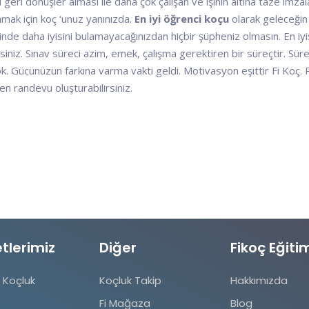
ri dönüşler alması ile daha çok çalışan ve işinin altına taze imzalar
lamak için koç ‘unuz yanınızda.
En iyi öğrenci koçu
olarak geleceğin
 sürecinde daha iyisini bulamayacağınızdan hiçbir şüpheniz olmasın. E
iniz. Sınav süreci azim, emek, çalışma gerektiren bir süreçtir. Sürek
. Gücünüzün farkına varma vakti geldi. Motivasyon eşittir Fi Koç. 
n randevu oluşturabilirsiniz.
tlerimiz
Diğer
Fikoç Eğiti
 Koçluk
Koçluk Takip
Hakkımızda
Fi Mağaza
Blog