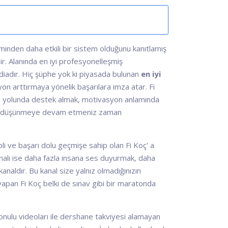
minden daha etkili bir sistem olduğunu kanıtlamış
ir. Alanında en iyi profesyonelleşmiş
ddiadır. Hiç şüphe yok ki piyasada bulunan
en iyi
on arttırmaya yönelik başarılara imza atar. Fi
rı yolunda destek almak, motivasyon anlamında
sanız düşünmeye devam etmeniz zaman
li ve başarı dolu geçmişe sahip olan Fi Koç’ a
analı ise daha fazla insana ses duyurmak, daha
kanaldır. Bu kanal size yalnız olmadığınızın
a yapan Fi Koç belki de sınav gibi bir maratonda
onulu videoları ile dershane takviyesi alamayan