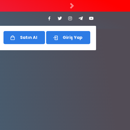
İleri
Satın Al
Giriş Yap