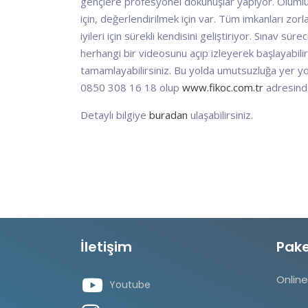
gençlere profesyonel dokunuşlar yapıyor. Olumlu ge
için, değerlendirilmek için var. Tüm imkanları zor
iyileri için sürekli kendisini geliştiriyor. Sınav
herhangi bir videosunu açıp izleyerek başlayabilirs
tamamlayabilirsiniz. Bu yolda umutsuzluğa yer yok
0850 308 16 18 olup
www.fikoc.com.tr
adresinde
Detaylı bilgiye
buradan
ulaşabilirsiniz.
İletişim
Pake
Online
Youtube