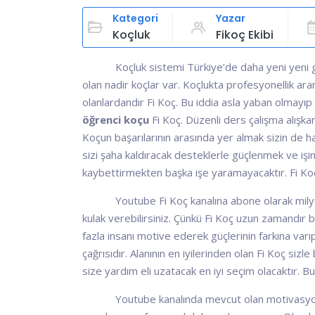
Kategori
Yazar
Koçluk
Fikoç Ekibi
Koçluk sistemi Türkiye’de daha yeni yeni 
olan nadir koçlar var. Koçlukta profesyonellik ar
olanlardandır Fi Koç. Bu iddia asla yaban olmayıp
öğrenci koçu
Fi Koç. Düzenli ders çalışma alışka
Koçun başarılarının arasında yer almak sizin de h
sizi şaha kaldıracak desteklerle güçlenmek ve i
kaybettirmekten başka işe yaramayacaktır. Fi Koç
Youtube Fi Koç kanalına abone olarak milyon
kulak verebilirsiniz. Çünkü Fi Koç uzun zamandır 
fazla insanı motive ederek güçlerinin farkına varıp
çağrısıdır. Alanının en iyilerinden olan Fi Koç sizl
size yardım eli uzatacak en iyi seçim olacaktır. Bu
Youtube kanalında mevcut olan motivasyon v