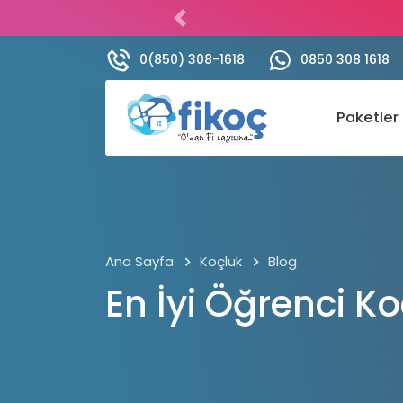
lose
Previous
nu
0(850) 308-1618
0850 308 1618
Paketler
Ana Sayfa
Koçluk
Blog
En İyi Öğrenci Ko