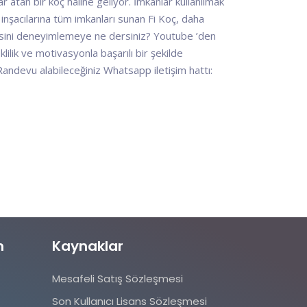
 atan bir koç haline geliyor. İmkanlar kullanılmak
 inşacılarına tüm imkanları sunan Fi Koç, daha
n iyisini deneyimlemeye ne dersiniz? Youtube ’den
lilik ve motivasyonla başarılı bir şekilde
Randevu alabileceğiniz Whatsapp iletişim hattı:
m
Kaynaklar
Mesafeli Satış Sözleşmesi
Son Kullanıcı Lisans Sözleşmesi