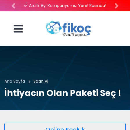
Aralık Ayı Kampanyamız Yerel Basında!
lose
Previous
İleri
nu
Ana Sayfa
Satın Al
İhtiyacın Olan Paketi Seç !
Online Koçluk